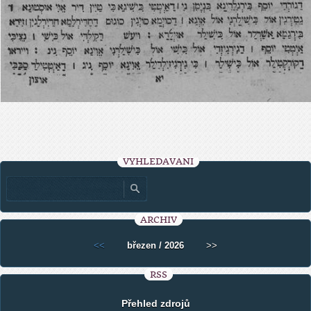
VYHLEDÁVÁNÍ
ARCHIV
<<
březen / 2026
>>
RSS
Přehled zdrojů